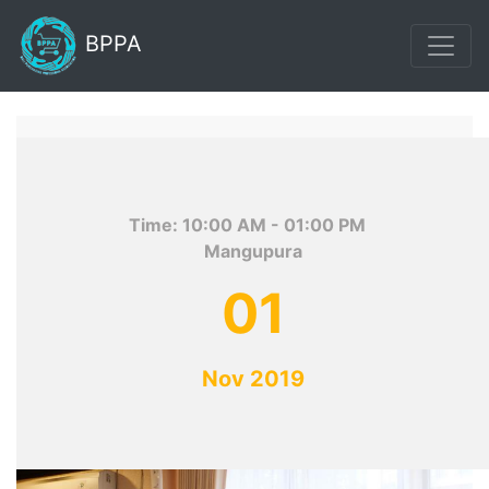
BPPA
Time:
10:00 AM
- 01:00 PM
Mangupura
01
Nov 2019